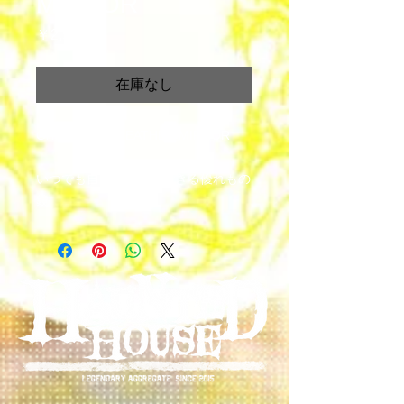
MIRROR
価
￥2,500
格
在庫なし
Gilles de Rais LEATHER MIRROR
いつでも自分チェックできる優れもの
鏡