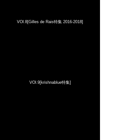
VOl.8
[Gilles de Rais特集
2016-2018
]
VOl.9
[krishnablue特集]