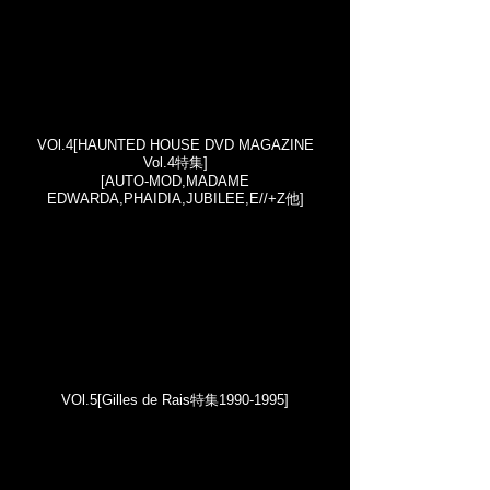
VOl.4[HAUNTED HOUSE DVD MAGAZINE
Vol.4特集]
[AUTO-MOD,MADAME
EDWARDA,PHAIDIA,JUBILEE,E//+Z他]
VOl.5[Gilles de Rais特集1990-1995]