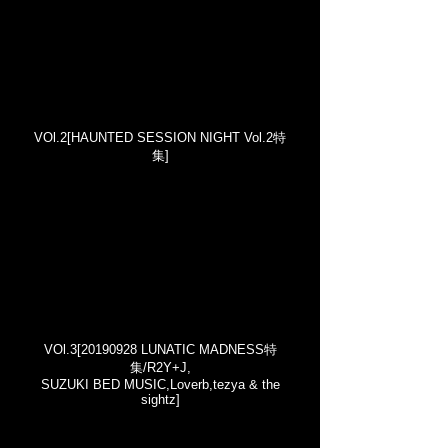
VOl.2[HAUNTED SESSION NIGHT Vol.2特
集]
VOl.3[20190928 LUNATIC MADNESS特
集/R2Y+J,
SUZUKI BED MUSIC,Loverb,tezya & the
sightz]