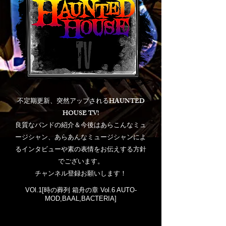
不定期更新、突然アップされるHAUNTED
HOUSE TV!
良質なバンドの紹介＆今後はあらこんなミュ
ージシャン、あらあんなミュージシャンによ
るインタビューや素の表情をお伝えする方針
でございます。
チャンネル登録お願いします！
VOl.1[時の葬列 箱舟の章 Vol.6 AUTO-
MOD,BAAL,BACTERIA]