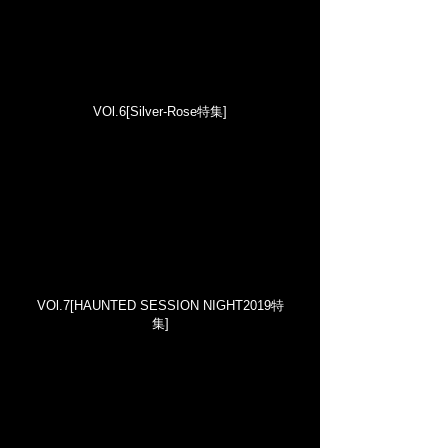
VOl.6[Silver-Rose特集]
VOl.7[HAUNTED SESSION NIGHT2019特
集]