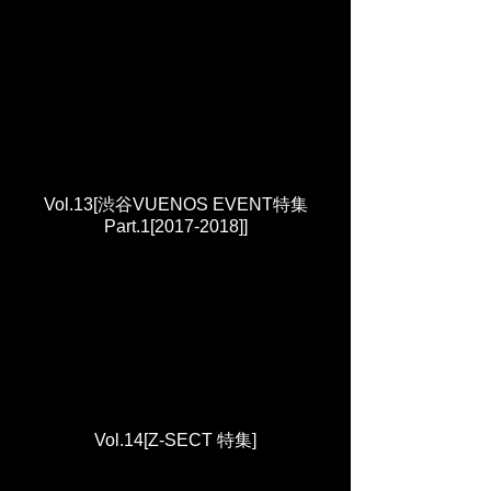
Vol.13[渋谷VUENOS EVENT特集
Part.1[2017-2018]]
Vol.14[Z-SECT 特集]