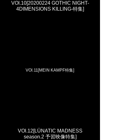
VOl.10
[20200224 GOTHIC NIGHT-
4DIMENSIONS KILLING-特集]
VOl.11
[MEIN KAMPF特集]
VOl.12[LÜNATIC MADNESS
season.2 予習映像特集]